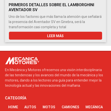
PRIMEROS DETALLES SOBRE EL LAMBORGHINI
AVENTADOR SV
Uno de los factores que más llama la atención que señalará
la presencia del Aventador SV en Ginebra, será la
transformación casi completa y total
LEER MÁS
En Mecánica y Motores ofrecemos una visión interdisciplinaria
de las tendencias y los avances del mundo de la mecánica y los
motores, dando a los lectores una guía para entender mejor la
tecnología actual y las innovaciones del mañana.
CATEGORÍA
HOME
AUTOS
MOTOS
CAMIONES
MECÁNICA