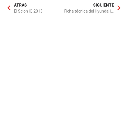
ATRÁS
SIGUIENTE
El Scion iQ 2013
Ficha técnica del Hyundai ix20 1.4 90 CV City