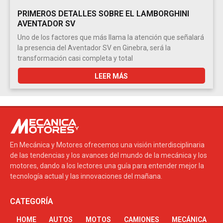
PRIMEROS DETALLES SOBRE EL LAMBORGHINI
AVENTADOR SV
Uno de los factores que más llama la atención que señalará
la presencia del Aventador SV en Ginebra, será la
transformación casi completa y total
LEER MÁS
En Mecánica y Motores ofrecemos una visión interdisciplinaria
de las tendencias y los avances del mundo de la mecánica y los
motores, dando a los lectores una guía para entender mejor la
tecnología actual y las innovaciones del mañana.
CATEGORÍA
HOME
AUTOS
MOTOS
CAMIONES
MECÁNICA