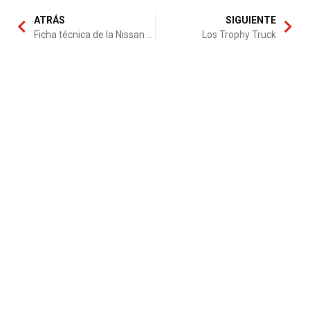
ATRÁS
SIGUIENTE
Ficha técnica de la Nissan Navara XE Doble Cabina 2.5
Los Trophy Truck