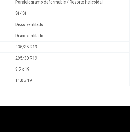
Paralelogramo deformable / Resorte helicoidal
Sí / Sí
Disco ventilado
Disco ventilado
235/35 R19
295/30 R19
8,5 x 19
11,0 x 19