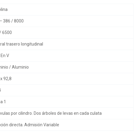
lina
– 386 / 8000
/ 6500
al trasero longitudinal
 En V
inio / Aluminio
x 92,8
4
 a 1
vulas por cilindro. Dos árboles de levas en cada culata
ción directa. Admisión Variable