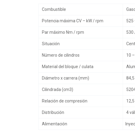
Combustible
Gaso
Potencia máxima CV – kW / rpm
525 
Par máximo Nm / rpm
530 
Situación
Centr
Número de cilindros
10 –
Material del bloque / culata
Alum
Diámetro x carrera (mm)
84,5 
Cilindrada (cm3)
520
Relación de compresión
12,5
Distribución
4 vál
Alimentación
Inyec