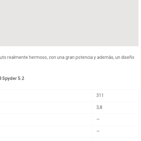
u auto realmente hermoso, con una gran potencia y ademàs, un diseño
 Spyder 5.2
311
3,8
—
—