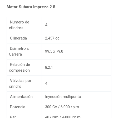
Motor Subaru Impreza 2.5
Número de
4
cilindros
Cilindrada
2.457 cc
Diámetro x
99,5 x 79,0
Carrera
Relación de
8,2:1
compresión
Válvulas por
4
cilindro
Alimentación
Inyección multipunto
Potencia
300 Cv / 6.000 r.p.m
Par
407 Nm / 4.000 r.p.m