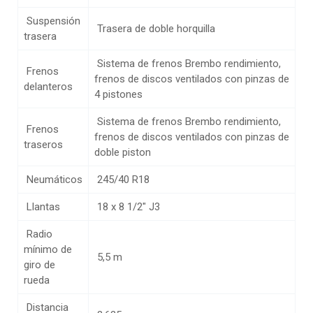
Suspensión
Trasera de doble horquilla
trasera
Sistema de frenos Brembo rendimiento,
Frenos
frenos de discos ventilados con pinzas de
delanteros
4 pistones
Sistema de frenos Brembo rendimiento,
Frenos
frenos de discos ventilados con pinzas de
traseros
doble piston
Neumáticos
245/40 R18
Llantas
18 x 8 1/2″ J3
Radio
mínimo de
5,5 m
giro de
rueda
Distancia