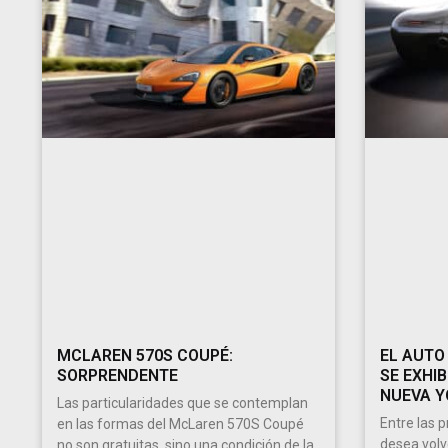
MCLAREN 570S COUPÉ:
EL AUTO
SORPRENDENTE
SE EXHIB
NUEVA Y
Las particularidades que se contemplan
Entre las 
en las formas del McLaren 570S Coupé
desea volv
no son gratuitas, sino una condición de la