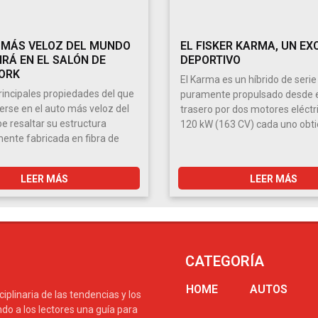
 MÁS VELOZ DEL MUNDO
EL FISKER KARMA, UN EX
IRÁ EN EL SALÓN DE
DEPORTIVO
ORK
El Karma es un híbrido de serie
principales propiedades del que
puramente propulsado desde e
erse en el auto más veloz del
trasero por dos motores eléctr
 resaltar su estructura
120 kW (163 CV) cada uno obt
nte fabricada en fibra de
LEER MÁS
LEER MÁS
CATEGORÍA
HOME
AUTOS
plinaria de las tendencias y los
do a los lectores una guía para