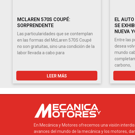
MCLAREN 570S COUPÉ:
EL AUTO
SORPRENDENTE
SE EXHIB
NUEVA Y
Las particularidades que se contemplan
Entre las 
en las formas del McLaren 570S Coupé
desea volv
no son gratuitas, sino una condición de la
mundo cabe
labor llevada a cabo para
completame
carbono,
LEER MÁS
En Mecánica y Motores ofrecemos una visión interdisci
avances del mundo de la mecánica y los motores, dan