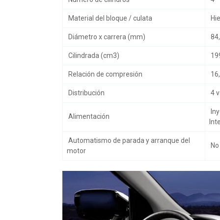
Material del bloque / culata
Hie
Diámetro x carrera (mm)
84,
Cilindrada (cm3)
19
Relación de compresión
16,
Distribución
4 v
Iny
Alimentación
Int
Automatismo de parada y arranque del
No
motor