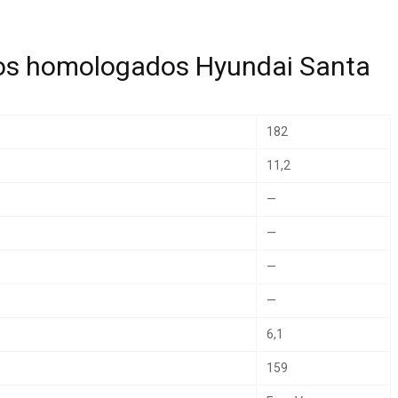
os homologados Hyundai Santa
182
11,2
—
—
—
—
6,1
159