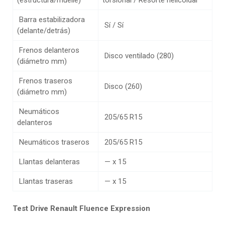
(estructura/muelle)
torsional / Resorte helicoidal
Barra estabilizadora
Sí / Sí
(delante/detrás)
Frenos delanteros
Disco ventilado (280)
(diámetro mm)
Frenos traseros
Disco (260)
(diámetro mm)
Neumáticos
205/65 R15
delanteros
Neumáticos traseros
205/65 R15
Llantas delanteras
— x 15
Llantas traseras
— x 15
Test Drive Renault Fluence Expression