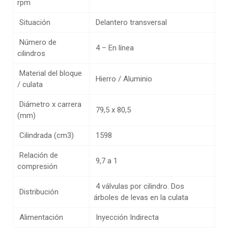
rpm
Situación
Delantero transversal
Número de
4 – En línea
cilindros
Material del bloque
Hierro / Aluminio
/ culata
Diámetro x carrera
79,5 x 80,5
(mm)
Cilindrada (cm3)
1598
Relación de
9,7 a 1
compresión
4 válvulas por cilindro. Dos
Distribución
árboles de levas en la culata
Alimentación
Inyección Indirecta