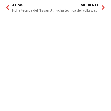
ATRÁS
SIGUIENTE
Ficha técnica del Nissan Juke 1.5 dCi
Ficha técnica del Volkswagen Polo 3p Sport