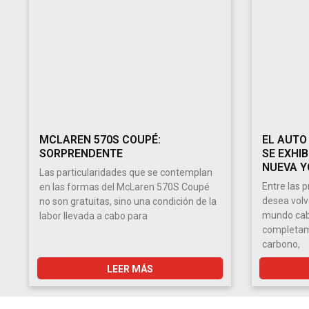
MCLAREN 570S COUPÉ:
EL AUTO
SORPRENDENTE
SE EXHIB
NUEVA Y
Las particularidades que se contemplan
Entre las 
en las formas del McLaren 570S Coupé
desea volv
no son gratuitas, sino una condición de la
mundo cabe
labor llevada a cabo para
completame
carbono,
LEER MÁS