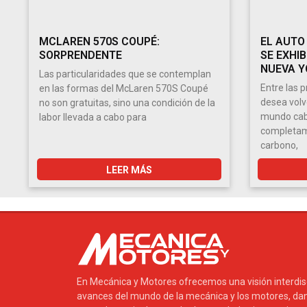
MCLAREN 570S COUPÉ:
EL AUTO
SORPRENDENTE
SE EXHIB
NUEVA Y
Las particularidades que se contemplan
Entre las 
en las formas del McLaren 570S Coupé
desea volv
no son gratuitas, sino una condición de la
mundo cabe
labor llevada a cabo para
completame
carbono,
LEER MÁS
En Mecánica y Motores ofrecemos una visión interdisci
avances del mundo de la mecánica y los motores, dan