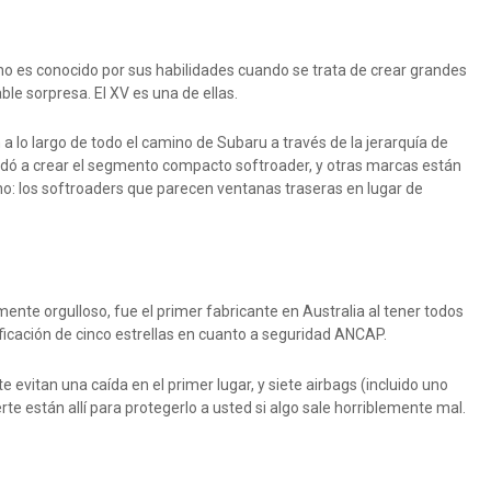
es conocido por sus habilidades cuando se trata de crear grandes
e sorpresa. El XV es una de ellas.
 a lo largo de todo el camino de Subaru a través de la jerarquía de
dó a crear el segmento compacto softroader, y otras marcas están
ho: los softroaders que parecen ventanas traseras en lugar de
nte orgulloso, fue el primer fabricante en Australia al tener todos
ificación de cinco estrellas en cuanto a seguridad ANCAP.
evitan una caída en el primer lugar, y siete airbags (incluido uno
erte están allí para protegerlo a usted si algo sale horriblemente mal.