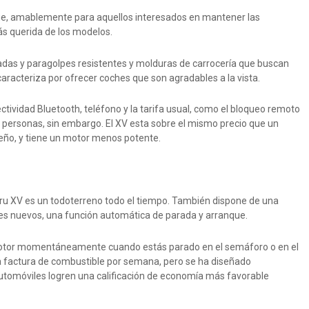
e, amablemente para aquellos interesados ​​en mantener las
ás querida de los modelos.
gadas y paragolpes resistentes y molduras de carrocería que buscan
aracteriza por ofrecer coches que son agradables a la vista.
ectividad Bluetooth, teléfono y la tarifa usual, como el bloqueo remoto
as personas, sin embargo. El XV esta sobre el mismo precio que un
eño, y tiene un motor menos potente.
aru XV es un todoterreno todo el tiempo. También dispone de una
hes nuevos, una función automática de parada y arranque.
motor momentáneamente cuando estás parado en el semáforo o en el
la factura de combustible por semana, pero se ha diseñado
automóviles logren una calificación de economía más favorable