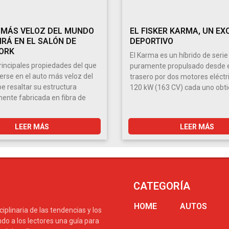
 MÁS VELOZ DEL MUNDO
EL FISKER KARMA, UN EX
IRÁ EN EL SALÓN DE
DEPORTIVO
ORK
El Karma es un híbrido de serie
principales propiedades del que
puramente propulsado desde e
erse en el auto más veloz del
trasero por dos motores eléctr
 resaltar su estructura
120 kW (163 CV) cada uno obt
nte fabricada en fibra de
LEER MÁS
LEER MÁS
CATEGORÍA
HOME
AUTOS
plinaria de las tendencias y los
do a los lectores una guía para