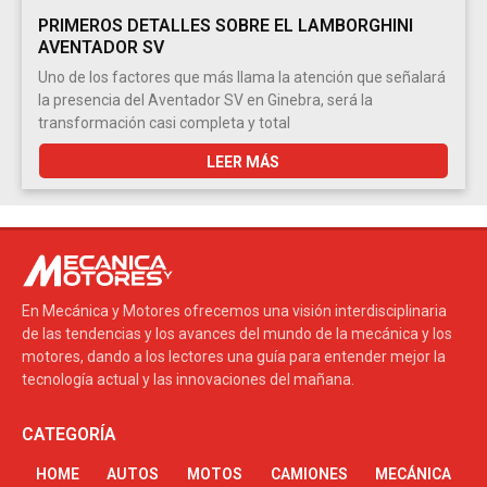
PRIMEROS DETALLES SOBRE EL LAMBORGHINI
AVENTADOR SV
Uno de los factores que más llama la atención que señalará
la presencia del Aventador SV en Ginebra, será la
transformación casi completa y total
LEER MÁS
En Mecánica y Motores ofrecemos una visión interdisciplinaria
de las tendencias y los avances del mundo de la mecánica y los
motores, dando a los lectores una guía para entender mejor la
tecnología actual y las innovaciones del mañana.
CATEGORÍA
HOME
AUTOS
MOTOS
CAMIONES
MECÁNICA