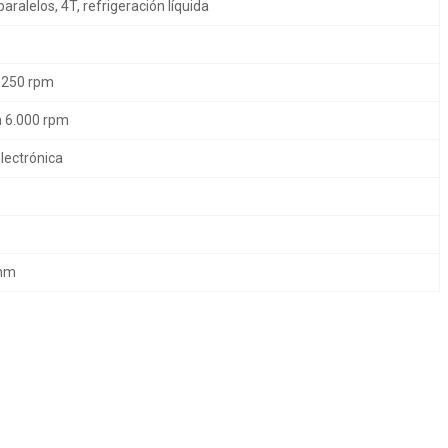
paralelos, 4T, refrigeración líquida
.250 rpm
 6.000 rpm
lectrónica
 mm