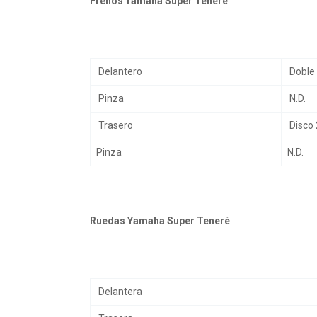
Frenos Yamaha Super Teneré
Delantero
Doble
Pinza
N.D.
Trasero
Disco
Pinza
N.D.
Ruedas Yamaha Super Teneré
Delantera