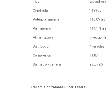
Tipo
2 cilindros 
Cilindrada
1.199 cc
Potencia máxima
110 CV a 7
Par máximo
114,1 Nm a
Alimentación
Inyección e
Distribución
4 válvulas
Compresión
11,0:1
Diámetro x carrera
98 x 79,5
Transmisión Yamaha Super Teneré