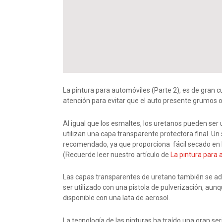
La pintura para automóviles (Parte 2), es de gran 
atención para evitar que el auto presente grumos o
Al igual que los esmaltes, los uretanos pueden ser 
utilizan una capa transparente protectora final. U
recomendado, ya que proporciona fácil secado en l
(Recuerde leer nuestro artículo de
La pintura para 
Las capas transparentes de uretano también se adqu
ser utilizado con una pistola de pulverización, au
disponible con una lata de aerosol.
La tecnología de las pinturas ha traído una gran se