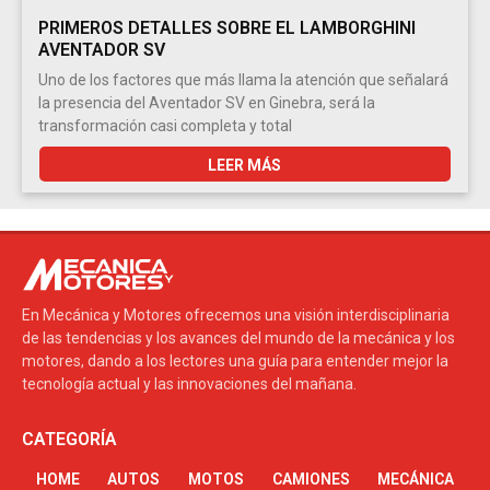
PRIMEROS DETALLES SOBRE EL LAMBORGHINI
AVENTADOR SV
Uno de los factores que más llama la atención que señalará
la presencia del Aventador SV en Ginebra, será la
transformación casi completa y total
LEER MÁS
En Mecánica y Motores ofrecemos una visión interdisciplinaria
de las tendencias y los avances del mundo de la mecánica y los
motores, dando a los lectores una guía para entender mejor la
tecnología actual y las innovaciones del mañana.
CATEGORÍA
HOME
AUTOS
MOTOS
CAMIONES
MECÁNICA