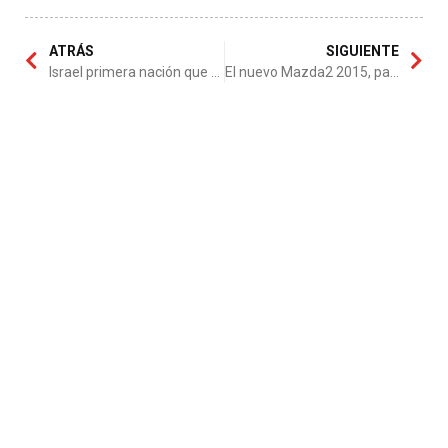
ATRÁS
SIGUIENTE
Israel primera nación que tendrá taxis supersónicos
El nuevo Mazda2 2015, para viajar por la ciudad